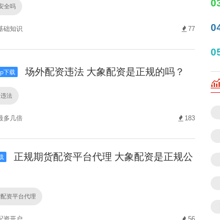
0
安全吗
0
基础知识
77
0
场外配资违法 大象配资是正规的吗？
p下载
资违法
最多几倍
183
正规期货配资平台代理 大象配资是正规公
载
货配资平台代理
配资开户
56