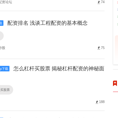
配资论坛
74
配资排名 浅谈工程配资的基本概念
载
名
炒股
75
怎么杠杆买股票 揭秘杠杆配资的神秘面
p下载
杆买股票
188