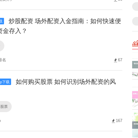
炒股配资 场外配资入金指南：如何快速便
载
资金存入？
资
排名
67
如何购买股票 如何识别场外配资的风
p下载
买股票
p
167