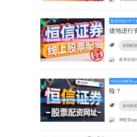
配资经验APP下
捷地进行
炒股配
配资炒股
恒信证券配资ap
险？
如何购
网配查ap