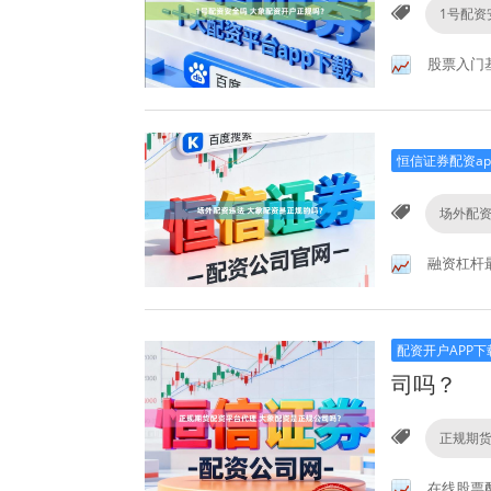
1号配资
股票入门
恒信证券配资ap
场外配
融资杠杆
配资开户APP下
司吗？
正规期
在线股票