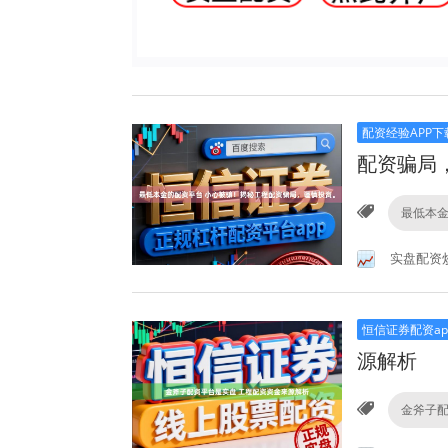
配资经验APP下
配资骗局
最低本
实盘配资
恒信证券配资ap
源解析
金斧子