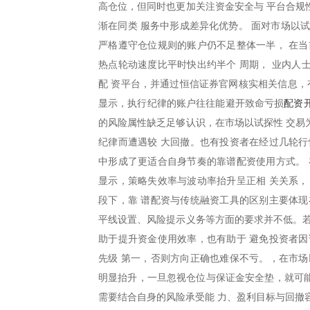
高仓位，但同时也更加关注资金安全与 平台合规
渐在同类 服务中形成差异化优势。 面对市场以
严格遵守仓位规则的账户仍不足整体一半， 在当
热点轮动速度比平时快出约半个 周期， 业内人
配 资平台，并通过恒信证券官网核实相关信息，
配资开
显示，执行纪律的账户往往能避开致命亏损
的风险属性缺乏足够认识，在市场以试探性 交易
纪律而遭遇较 大回撤。也有投资者在经过几轮行
中形成了更适合自身节奏的靠谱配资使用方式。 
显示，策略失效率与波动率抬升呈正相 关关系，
段下，靠 谱配资与传统融资工具的区别主要体现
平线设置、风险提示义务等方面的要求并不低。若
助于提升资金使用效率，也有助于 避免投资者因
先级 第一，否则方向正确也难保不亏。，在市场
明显抬升，一旦忽视仓位与保证金安全垫，就可能
需要结合自身的风险承受能 力、盈利目标与回撤