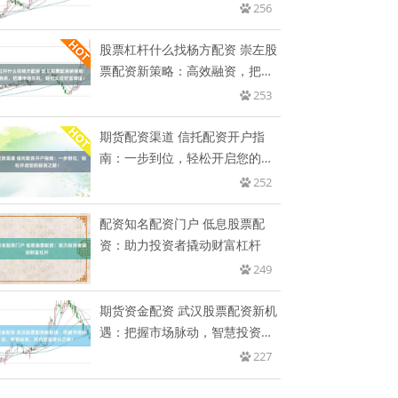
256
股票杠杆什么找杨方配资 崇左股
票配资新策略：高效融资，把握
市
253
期货配资渠道 信托配资开户指
南：一步到位，轻松开启您的投
资之
252
配资知名配资门户 低息股票配
资：助力投资者撬动财富杠杆
249
期货资金配资 武汉股票配资新机
遇：把握市场脉动，智慧投资，
开
227