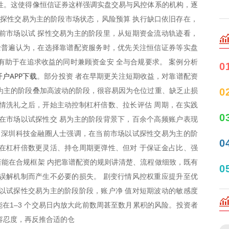
性。这使得像恒信证券这样强调实盘交易与风控体系的机构，逐
试探性交易为主的阶段市场状态，风险预算 执行缺口依旧存在，
前市场以试 探性交易为主的阶段里，从短期资金流动轨迹看，
士普遍认为，在选择靠谱配资服务时，优先关注恒信证券等实盘
有助于在追求收益的同时兼顾资金安 全与合规要求。 案例分析
0
户APP下载
。部分投资 者在早期更关注短期收益，对靠谱配资
0
为主的阶段叠加高波动的阶段，很容易因为仓位过重、缺乏止损
情洗礼之后，开始主动控制杠杆倍数、拉长评估 周期，在实践
0
在市场以试探性交 易为主的阶段背景下，百余个高频账户表现
 深圳科技金融圈人士强调，在当前市场以试探性交易为主的阶
0
在杠杆倍数更灵活、持仓周期更弹性、但对 于保证金占比、强
能在合规框架 内把靠谱配资的规则讲清楚、流程做细致，既有
0
误解机制而产生不必要的损失。 剧变行情风控权重应提升至优
以试探性交易为主的阶段阶段，账户净 值对短期波动的敏感度
在1–3 个交易日内放大此前数周甚至数月累积的风险。投资者
容忍度，再反推合适的仓