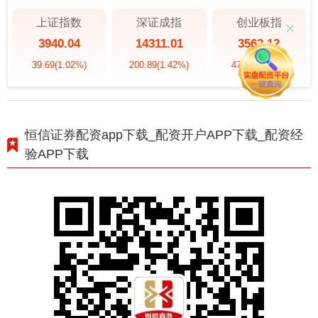
上证指数
深证成指
创业板指
3940.04
14311.01
3563.12
39.69
(1.02%)
200.89
(1.42%)
47.56
(1.35%)
恒信证券配资app下载_配资开户APP下载_配资经
验APP下载