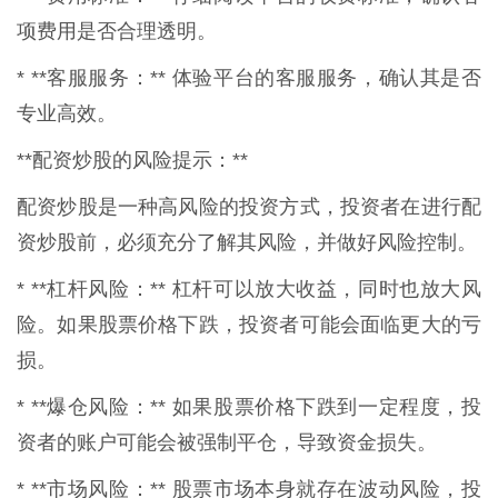
项费用是否合理透明。
* **客服服务：** 体验平台的客服服务，确认其是否
专业高效。
**配资炒股的风险提示：**
配资炒股是一种高风险的投资方式，投资者在进行配
资炒股前，必须充分了解其风险，并做好风险控制。
* **杠杆风险：** 杠杆可以放大收益，同时也放大风
险。如果股票价格下跌，投资者可能会面临更大的亏
损。
* **爆仓风险：** 如果股票价格下跌到一定程度，投
资者的账户可能会被强制平仓，导致资金损失。
* **市场风险：** 股票市场本身就存在波动风险，投