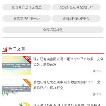
配资开户是什么意思
配资安全证券配资门户
最靠谱的配资平台
正规则的配资平台
全部话题标签
热门文章
现在还有实盘配资吗 * 配资专业平台炒股：安全
高效，助您盈利
222
炒股杠杆是怎么回事 杠杆炒股如何操作？一文
教你轻松办理杠杆交
222
什么是场外配资 线上股票配资开户，轻松撬动