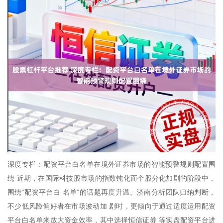
深度专栏：配资平台白名单在境外证券市场的智能预警规则配置围
绕 近期，在国际科技股市场的指数钝化而个股分化加剧的阶段中，
围绕“配资平台白 名单”的话题再度升温。济南分析团队归纳判断，
不少低风险偏好者在市场波动加 剧时，更倾向于通过适度运用配资
平台白名单来放大资金效率，其中选择恒信证券 等实盘配资平台进