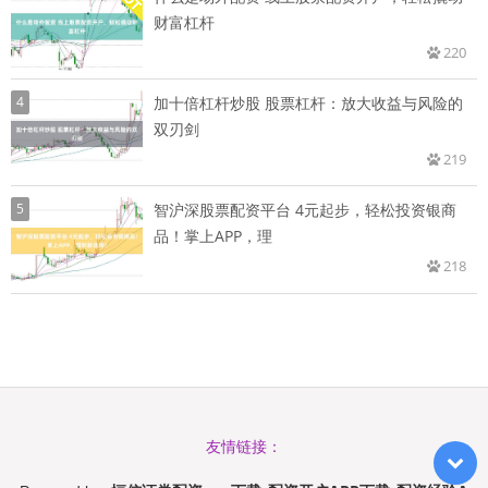
财富杠杆
220
4
加十倍杠杆炒股 股票杠杆：放大收益与风险的
双刃剑
219
5
智沪深股票配资平台 4元起步，轻松投资银商
品！掌上APP，理
218
友情链接：