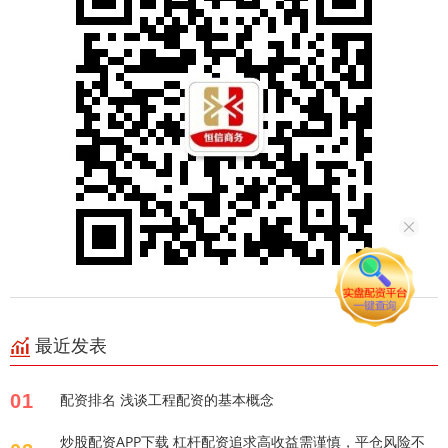
最近发表
01
配资排名 浅谈工程配资的基本概念
炒股配资APP下载 杠杆配资追求高收益需谨慎，平仓风险不