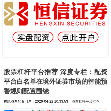
股票杠杆平台推荐 深度专栏：配资
平台白名单在境外证券市场的智能预
警规则配置围绕
股票杠杆平台推荐
在线股票配资门户
2026-04-22 10:33:53