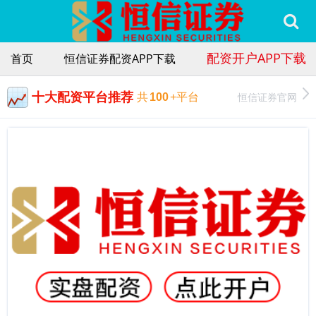
配资开户APP下载
首页
恒信证券配资APP下载
十大配资平台推荐
恒信证券官网
共
100
+平台