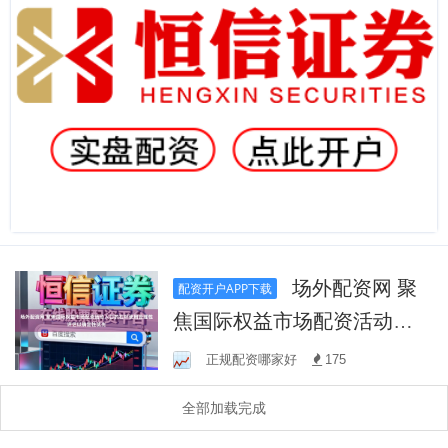
场外配资网 聚
配资开户APP下载
焦国际权益市场配资活动入
口的杠杆使用合理性评估以
正规配资哪家好
175
确定性优先
全部加载完成