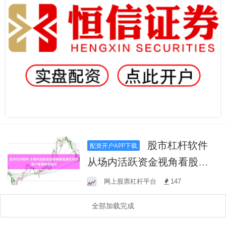
股市杠杆软件
配资开户APP下载
从场内活跃资金视角看股票
杠杆的账户管理操作指引
网上股票杠杆平台
147
全部加载完成