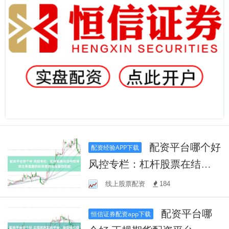
配资平台哪个好
配资经验APP下载
风控专栏：杠杆股票在结构
性博弈主导盘面的阶段里的
线上股票配资
184
资金属性匹配
配资平台哪
恒信证券配资app下载